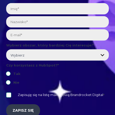
Wybierz obszar, który bardziej Cię interesuje:
*
Czy korzystasz z HubSpot?
*
Tak
Nie
Zapisuję się na listę mailingową Brandrocket Digital
*