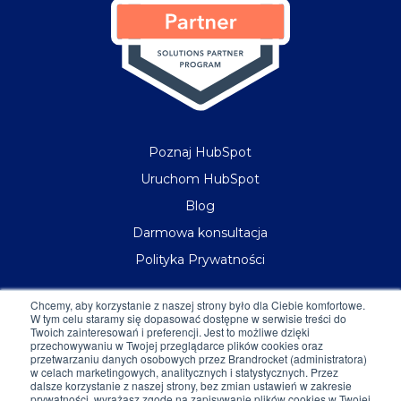
Poznaj HubSpot
Uruchom HubSpot
Blog
Darmowa konsultacja
Polityka Prywatności
Chcemy, aby korzystanie z naszej strony było dla Ciebie komfortowe.
Social Media
W tym celu staramy się dopasować dostępne w serwisie treści do
Twoich zainteresowań i preferencji. Jest to możliwe dzięki
przechowywaniu w Twojej przeglądarce plików cookies oraz
przetwarzaniu danych osobowych przez Brandrocket (administratora)
w celach marketingowych, analitycznych i statystycznych. Przez
dalsze korzystanie z naszej strony, bez zmian ustawień w zakresie
prywatności, wyrażasz zgodę na zapisywanie plików cookies w Twojej