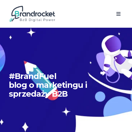
#BrandFuel
blog o marketingu i
sprzedaży B2B